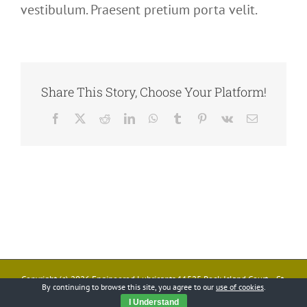
vestibulum. Praesent pretium porta velit.
Share This Story, Choose Your Platform!
Facebook
X
Reddit
LinkedIn
WhatsApp
Tumblr
Pinterest
Vk
Email
Copyright (c)
2026 Engineered Lubricants 11525 Rock Island Court • St.
By continuing to browse this site, you agree to our
use of cookies
.
Louis, MO 63043 • Phone: 314/872-9540 • Fax: 314/872-9544
I Understand